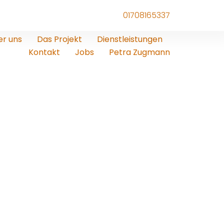
01708165337
er uns
Das Projekt
Dienstleistungen
Kontakt
Jobs
Petra Zugmann