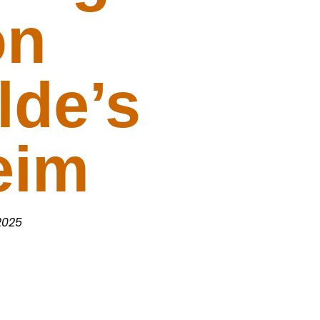
on
lde’s
eim
2025