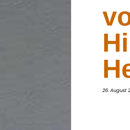
v
Hi
H
26. August 