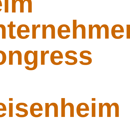
eim
ternehmer
ongress
eisenheim