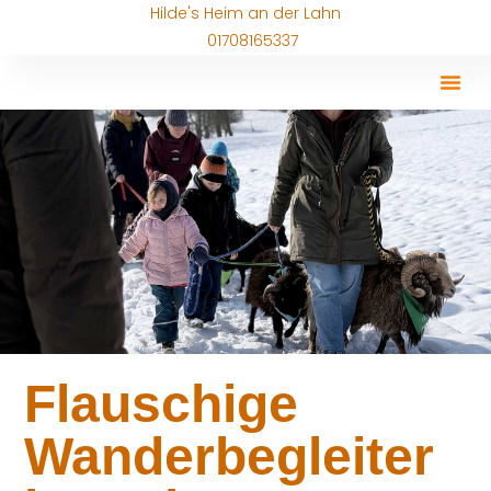
Hilde's Heim an der Lahn
01708165337
Flauschige
Wanderbegleiter