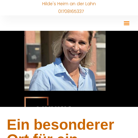
Hilde's Heim an der Lahn
01708165337
Ein besonderer